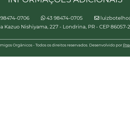
 98474-0706
43 98474-0705
luizbotelh
a Kazuo Nishiyama, 227 - Londrina, PR - CEP 86057-
igos Orgânicos - Todos os direitos reservados. Desenvolvido por
Pre