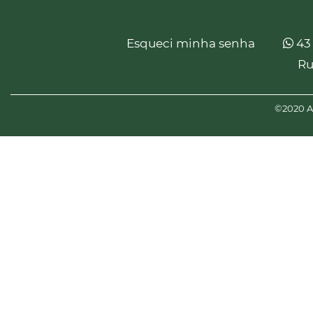
Esqueci minha senha
43
Ru
©2020 Am