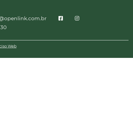
o@openlink.com.br
230
ciso Web