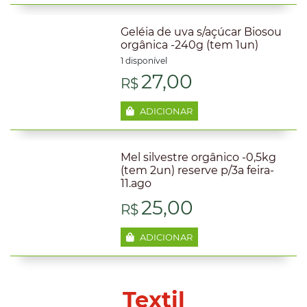
Geléia de uva s/açúcar Biosou
orgânica -240g (tem 1un)
1 disponível
27,00
R$
ADICIONAR
Mel silvestre orgânico -0,5kg
(tem 2un) reserve p/3a feira-
11.ago
25,00
R$
ADICIONAR
Textil