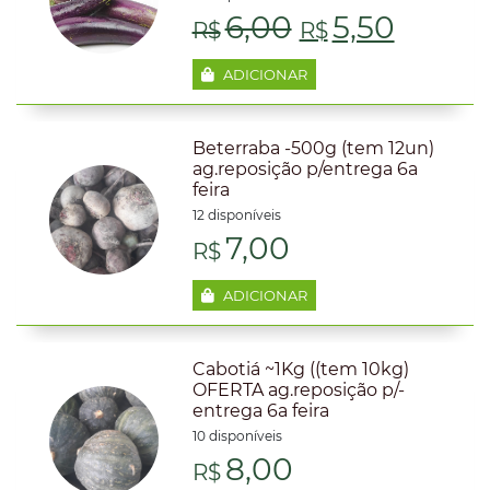
O
O
6,00
5,50
R$
R$
preço
preço
ADICIONAR
original
atual
Beterraba -500g (tem 12un)
era:
é:
ag.reposição p/entrega 6a
feira
R$6,00.
R$5,50
12 disponíveis
7,00
R$
ADICIONAR
Cabotiá ~1Kg ((tem 10kg)
OFERTA ag.reposição p/-
entrega 6a feira
10 disponíveis
8,00
R$