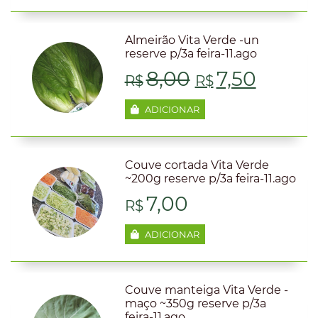
original
atual
era:
é:
Almeirão Vita Verde -un
reserve p/3a feira-11.ago
R$9,80.
R$7,50
O
O
8,00
7,50
R$
R$
preço
preço
ADICIONAR
original
atual
era:
é:
Couve cortada Vita Verde
~200g reserve p/3a feira-11.ago
R$8,00.
R$7,50
7,00
R$
ADICIONAR
Couve manteiga Vita Verde -
maço ~350g reserve p/3a
feira-11.ago