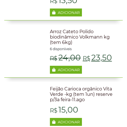
13,50
R$
ADICIONAR
Arroz Cateto Polido
biodinâmico Volkmann kg
(tem 6kg)
6 disponíveis
O
O
24,00
23,50
R$
R$
preço
pre
ADICIONAR
original
atu
Feijão Carioca orgânico Vita
era:
é:
Verde -kg (tem 1un) reserve
p/3a feira-11.ago
R$24,00.
R$2
15,00
R$
ADICIONAR