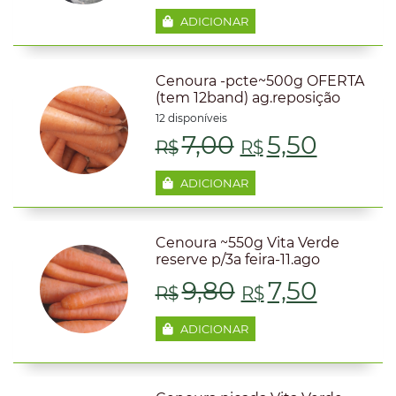
ADICIONAR
Cenoura -pcte~500g OFERTA
(tem 12band) ag.reposição
12 disponíveis
O
O
7,00
5,50
R$
R$
preço
preço
ADICIONAR
original
atual
Cenoura ~550g Vita Verde
era:
é:
reserve p/3a feira-11.ago
O
O
9,80
7,50
R$7,00.
R$5,50
R$
R$
preço
preço
ADICIONAR
original
atual