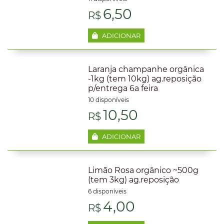
R$7,00.
R$6,50
6,50
R$
ADICIONAR
Laranja champanhe orgânica
-1kg (tem 10kg) ag.reposição
p/entrega 6a feira
10 disponíveis
10,50
R$
ADICIONAR
Limão Rosa orgânico ~500g
(tem 3kg) ag.reposição
6 disponíveis
4,00
R$