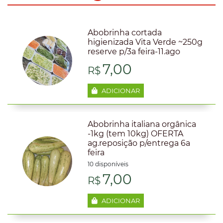
R$8,00.
R$7,50
Abobrinha cortada
higienizada Vita Verde ~250g
reserve p/3a feira-11.ago
7,00
R$
ADICIONAR
Abobrinha italiana orgânica
-1kg (tem 10kg) OFERTA
ag.reposição p/entrega 6a
feira
10 disponíveis
7,00
R$
ADICIONAR