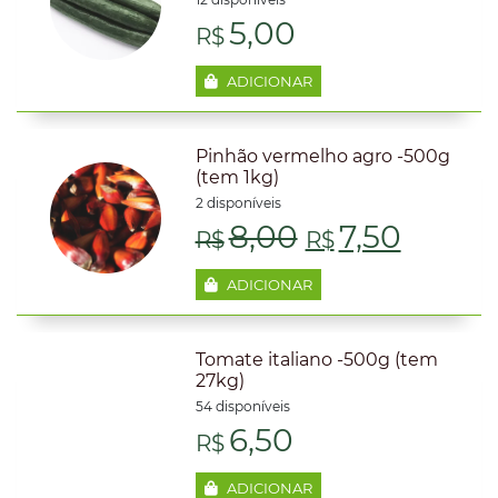
5,00
R$
ADICIONAR
Pinhão vermelho agro -500g
(tem 1kg)
2 disponíveis
O
O
8,00
7,50
R$
R$
preço
preço
ADICIONAR
original
atual
Tomate italiano -500g (tem
era:
é:
27kg)
54 disponíveis
R$8,00.
R$7,50
6,50
R$
ADICIONAR