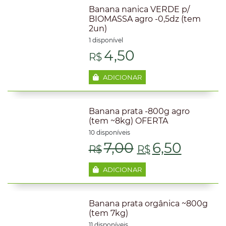
Banana nanica VERDE p/
BIOMASSA agro -0,5dz (tem
2un)
1 disponível
4,50
R$
ADICIONAR
Banana prata -800g agro
(tem ~8kg) OFERTA
10 disponíveis
O
O
7,00
6,50
R$
R$
preço
preço
ADICIONAR
original
atual
Banana prata orgânica ~800g
era:
é:
(tem 7kg)
11 disponíveis