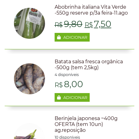
Abobrinha italiana Vita Verde
-550g reserve p/3a feira-11.ago
O
O
9,80
7,50
R$
R$
preço
preço
ADICIONAR
original
atual
era:
é:
Batata salsa fresca orgânica
-500g (tem 2,5kg)
R$9,80.
R$7,50
4 disponíveis
8,00
R$
ADICIONAR
Berinjela japonesa ~400g
OFERTA (tem 10un)
ag.reposição
10 disponíveis