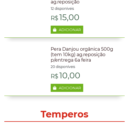
ag.reposição
R$22,00.
R$18
12 disponíveis
15,00
R$
ADICIONAR
Pera Danjou orgânica 500g
(tem 10kg) ag.reposição
p/entrega 6a feira
20 disponíveis
10,00
R$
ADICIONAR
Temperos