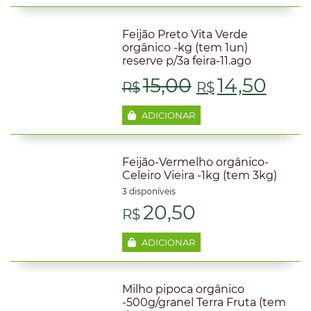
Feijão Preto Vita Verde
orgânico -kg (tem 1un)
reserve p/3a feira-11.ago
O
O
15,00
14,50
R$
R$
preço
preç
ADICIONAR
original
atua
Feijão-Vermelho orgânico-
era:
é:
Celeiro Vieira -1kg (tem 3kg)
3 disponíveis
R$15,00.
R$14
20,50
R$
ADICIONAR
Milho pipoca orgânico
-500g/granel Terra Fruta (tem