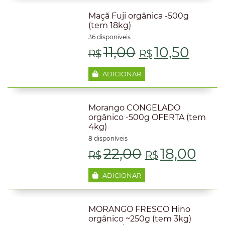
Maçã Fuji orgânica -500g
(tem 18kg)
36 disponíveis
O
O
11,00
10,50
R$
R$
preço
preç
ADICIONAR
original
atual
Morango CONGELADO
era:
é:
orgânico -500g OFERTA (tem
4kg)
R$11,00.
R$10,
8 disponíveis
O
O
22,00
18,00
R$
R$
preço
pre
ADICIONAR
original
atua
MORANGO FRESCO Hino
era:
é:
orgânico ~250g (tem 3kg)