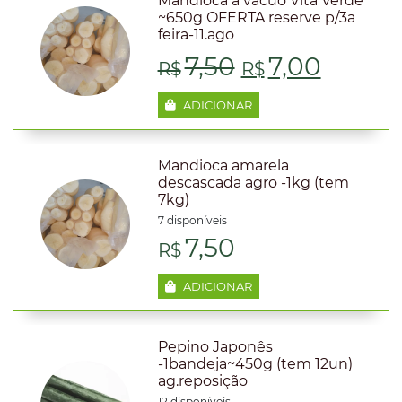
Mandioca a vácuo Vita Verde
era:
é:
~650g OFERTA reserve p/3a
feira-11.ago
R$5,50.
R$5,00
O
O
7,50
7,00
R$
R$
preço
preço
ADICIONAR
original
atual
Mandioca amarela
era:
é:
descascada agro -1kg (tem
7kg)
R$7,50.
R$7,00
7 disponíveis
7,50
R$
ADICIONAR
Pepino Japonês
-1bandeja~450g (tem 12un)
ag.reposição
12 disponíveis