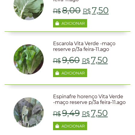
O
O
8,00
7,50
R$
R$
preço
preço
ADICIONAR
original
atual
Escarola Vita Verde -maço
era:
é:
reserve p/3a feira-11.ago
O
O
9,60
7,50
R$8,00.
R$7,50
R$
R$
preço
preço
ADICIONAR
original
atual
era:
é:
Espinafre horenço Vita Verde
-maço reserve p/3a feira-11.ago
R$9,60.
R$7,50
O
O
9,49
7,50
R$
R$
preço
preço
ADICIONAR