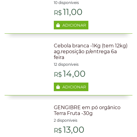
10 disponíveis
R$4,00.
R$3,5
11,00
R$
ADICIONAR
Cebola branca -1Kg (tem 12kg)
ag.reposição p/entrega 6a
feira
12 disponíveis
14,00
R$
ADICIONAR
GENGIBRE em pó orgânico
Terra Fruta -30g
2 disponíveis
13,00
R$