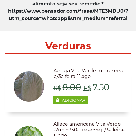
alimento seja seu remédio.*
https://www.pensador.com/frase/MTE3MDU0/?
utm_source=whatsapp&utm_medium=referral
Verduras
Acelga Vita Verde -un reserve
p/3a feira-11.ago
O
O
8,00
7,50
R$
R$
preço
preço
ADICIONAR
original
atual
era:
é:
Alface americana Vita Verde
-2un ~350g reserve p/3a feira-
11.ago