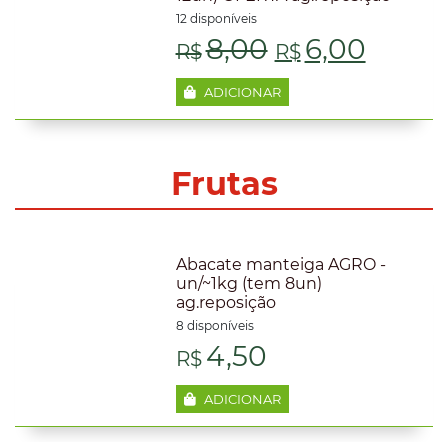
12 disponíveis
R$7,00.
R$5,50
O
O
8,00
6,00
R$
R$
preço
preço
ADICIONAR
original
atual
era:
é:
Frutas
R$8,00.
R$6,0
Abacate manteiga AGRO -
un/~1kg (tem 8un)
ag.reposição
8 disponíveis
4,50
R$
ADICIONAR