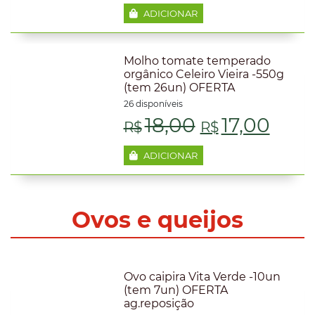
ADICIONAR
Molho tomate temperado
orgânico Celeiro Vieira -550g
(tem 26un) OFERTA
26 disponíveis
O
O
18,00
17,00
R$
R$
preço
preç
ADICIONAR
original
atua
era:
é:
Ovos e queijos
R$18,00.
R$17
Ovo caipira Vita Verde -10un
(tem 7un) OFERTA
ag.reposição