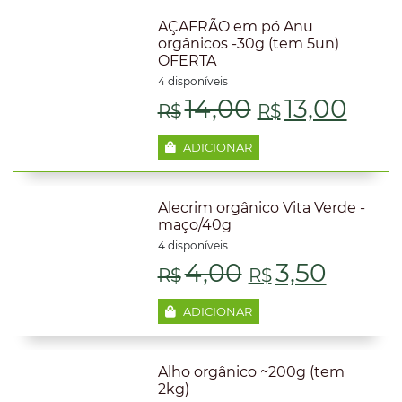
AÇAFRÃO em pó Anu
orgânicos -30g (tem 5un)
OFERTA
4 disponíveis
O
O
14,00
13,00
R$
R$
preço
pre
ADICIONAR
original
atua
Alecrim orgânico Vita Verde -
era:
é:
maço/40g
4 disponíveis
R$14,00.
R$13
O
O
4,00
3,50
R$
R$
preço
preço
ADICIONAR
original
atual
Alho orgânico ~200g (tem
era:
é:
2kg)