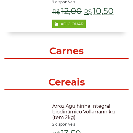
7 disponíveis
O
O
12,00
10,50
R$
R$
preço
preç
ADICIONAR
original
atua
era:
é:
Carnes
R$12,00.
R$10
Cereais
Arroz Agulhinha Integral
biodinâmico Volkmann kg
(tem 2kg)
2 disponíveis