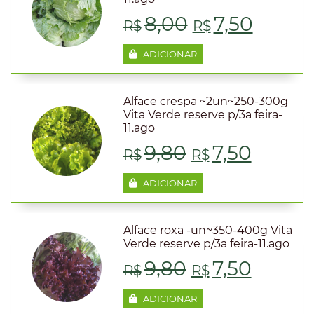
R$8,00.
R$7,50
O
O
8,00
7,50
R$
R$
preço
preço
ADICIONAR
original
atual
Alface crespa ~2un~250-300g
era:
é:
Vita Verde reserve p/3a feira-
11.ago
R$8,00.
R$7,50
O
O
9,80
7,50
R$
R$
preço
preço
ADICIONAR
original
atual
Alface roxa -un~350-400g Vita
era:
é:
Verde reserve p/3a feira-11.ago
O
O
9,80
7,50
R$9,80.
R$7,50
R$
R$
preço
preço
ADICIONAR