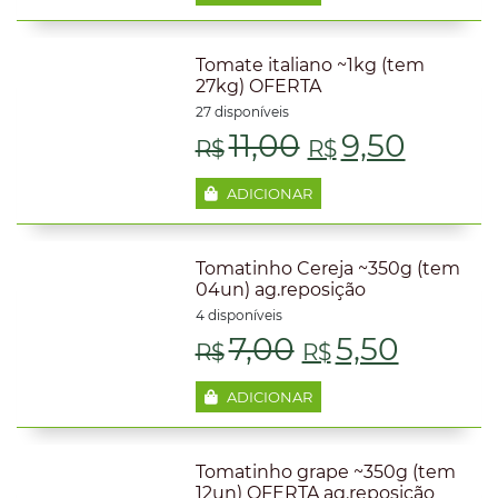
Tomate italiano ~1kg (tem
27kg) OFERTA
27 disponíveis
O
O
11,00
9,50
R$
R$
preço
preço
ADICIONAR
original
atual
Tomatinho Cereja ~350g (tem
era:
é:
04un) ag.reposição
4 disponíveis
R$11,00.
R$9,5
O
O
7,00
5,50
R$
R$
preço
preço
ADICIONAR
original
atual
Tomatinho grape ~350g (tem
era:
é:
12un) OFERTA ag.reposição