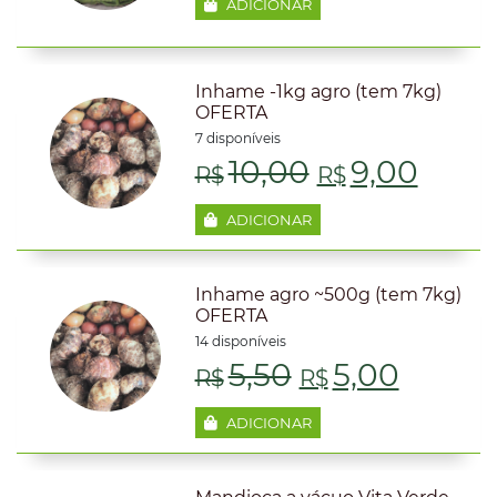
preço
preço
ADICIONAR
original
atual
era:
é:
Inhame -1kg agro (tem 7kg)
OFERTA
R$9,60.
R$7,50
7 disponíveis
O
O
10,00
9,00
R$
R$
preço
preç
ADICIONAR
original
atual
Inhame agro ~500g (tem 7kg)
era:
é:
OFERTA
14 disponíveis
R$10,00.
R$9,
O
O
5,50
5,00
R$
R$
preço
preço
ADICIONAR
original
atual