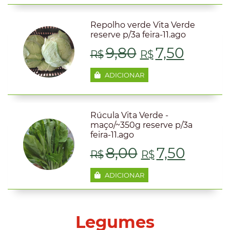
original
atual
era:
é:
Repolho verde Vita Verde
reserve p/3a feira-11.ago
R$9,49.
R$7,50
O
O
9,80
7,50
R$
R$
preço
preço
ADICIONAR
original
atual
era:
é:
Rúcula Vita Verde -
maço/~350g reserve p/3a
feira-11.ago
R$9,80.
R$7,50
O
O
8,00
7,50
R$
R$
preço
preço
ADICIONAR
original
atual
era:
é:
Legumes