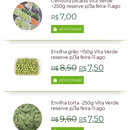
era:
é:
Cenoura picada Vita Verde
~250g reserve p/3a feira-11.ago
R$9,80.
R$7,50
7,00
R$
ADICIONAR
Ervilha grão ~150g Vita Verde
reserve p/3a feira-11.ago
O
O
8,50
7,50
R$
R$
preço
preço
ADICIONAR
original
atual
era:
é:
Ervilha torta -250g Vita Verde
reserve p/3a feira-11.ago
R$8,50.
R$7,50
O
O
9,60
7,50
R$
R$