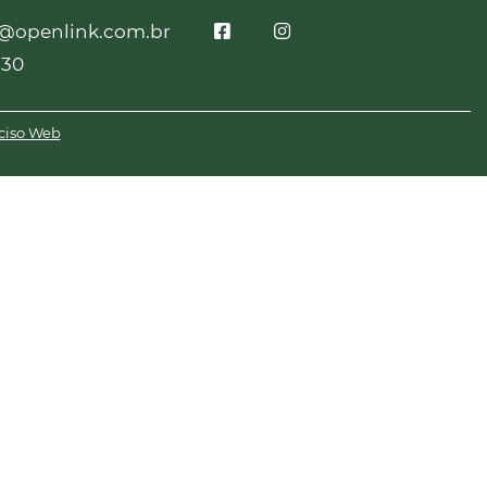
o@openlink.com.br
230
ciso Web