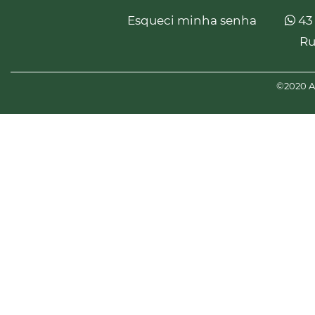
Esqueci minha senha
43
Ru
©2020 Am