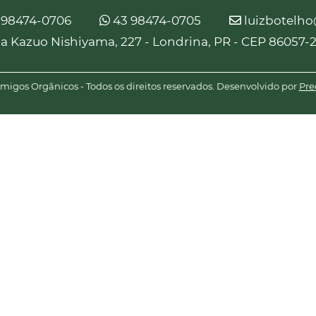
 98474-0706
43 98474-0705
luizbotelh
a Kazuo Nishiyama, 227 - Londrina, PR - CEP 86057-
igos Orgânicos - Todos os direitos reservados. Desenvolvido por
Pre