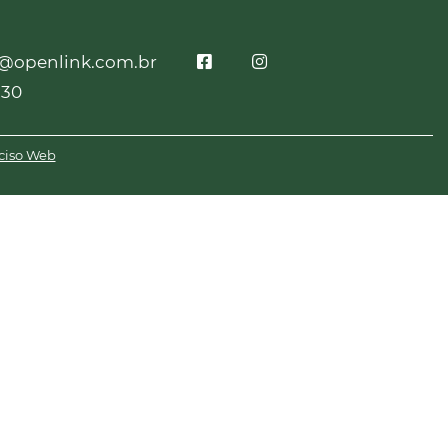
o@openlink.com.br
230
ciso Web