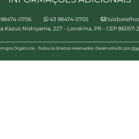
 98474-0706
43 98474-0705
luizbotelh
a Kazuo Nishiyama, 227 - Londrina, PR - CEP 86057-
igos Orgânicos - Todos os direitos reservados. Desenvolvido por
Pre