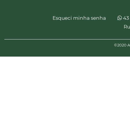
Esqueci minha senha
43
Ru
©2020 Am