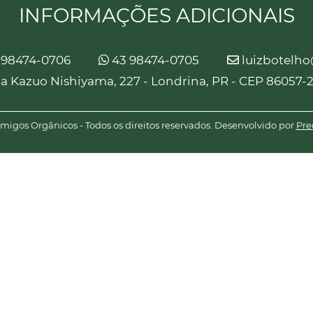
INFORMAÇÕES ADICIONAIS
 98474-0706
43 98474-0705
luizbotelh
a Kazuo Nishiyama, 227 - Londrina, PR - CEP 86057-
igos Orgânicos - Todos os direitos reservados. Desenvolvido por
Pre