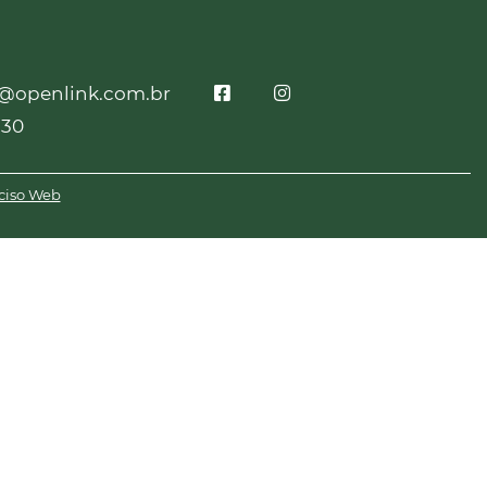
o@openlink.com.br
230
ciso Web