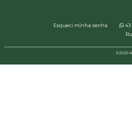
Esqueci minha senha
43
Ru
©2020 Am