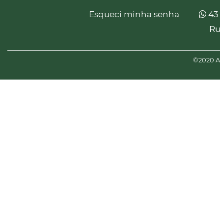
Esqueci minha senha
43
Ru
©2020 Am