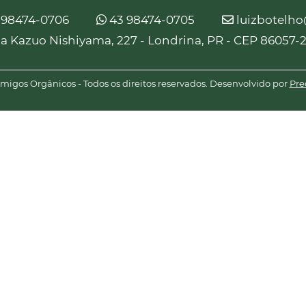
 98474-0706
43 98474-0705
luizbotelh
a Kazuo Nishiyama, 227 - Londrina, PR - CEP 86057-
igos Orgânicos - Todos os direitos reservados. Desenvolvido por
Pre