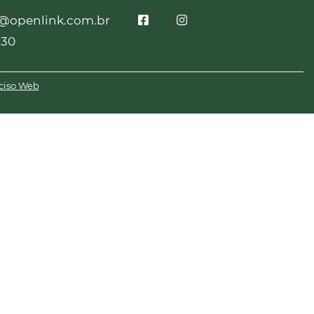
o@openlink.com.br
230
ciso Web