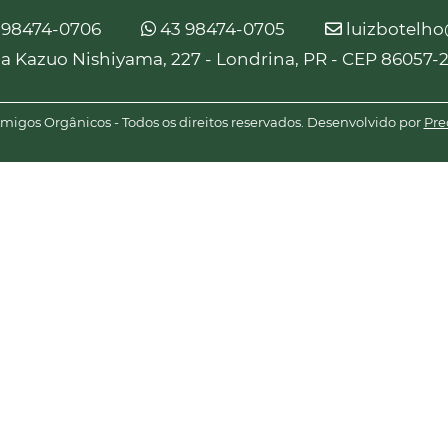
 98474-0706
43 98474-0705
luizbotelh
a Kazuo Nishiyama, 227 - Londrina, PR - CEP 86057-
igos Orgânicos - Todos os direitos reservados. Desenvolvido por
Pre