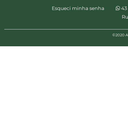
Esqueci minha senha
43
Ru
©2020 Am