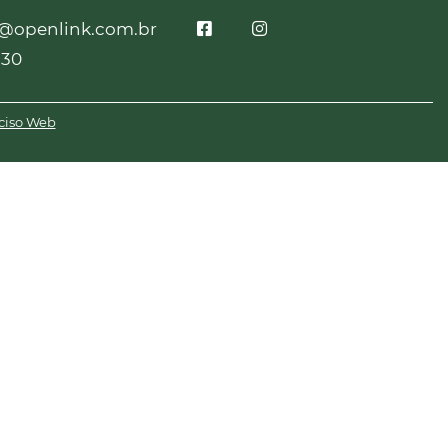
o@openlink.com.br
230
ciso Web