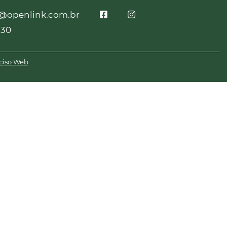
o@openlink.com.br
230
ciso Web