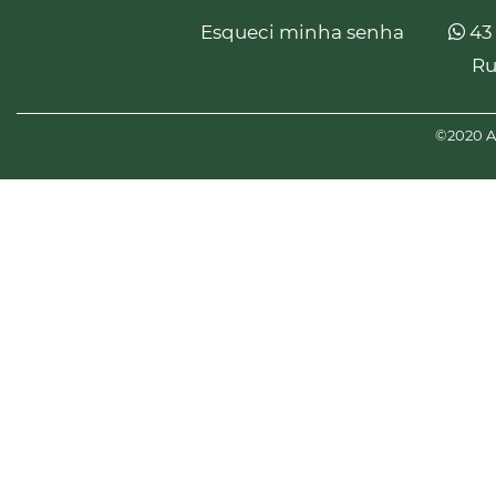
Esqueci minha senha
43
Ru
©2020 Am