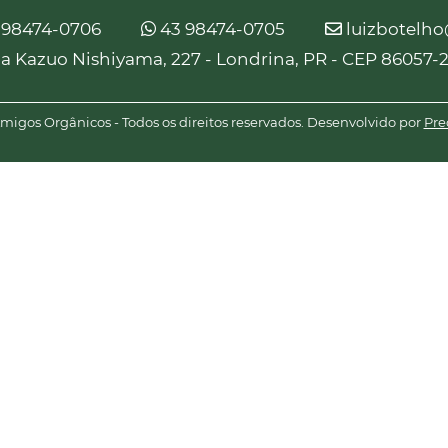
 98474-0706
43 98474-0705
luizbotelh
a Kazuo Nishiyama, 227 - Londrina, PR - CEP 86057-
igos Orgânicos - Todos os direitos reservados. Desenvolvido por
Pre